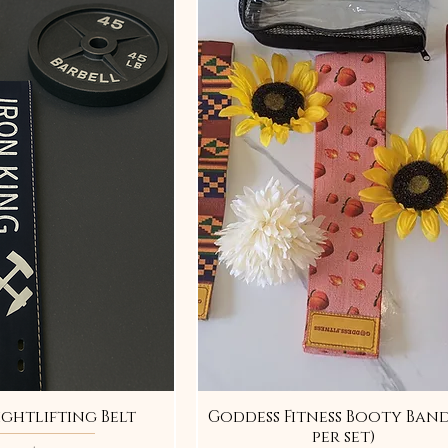
ightlifting Belt
Goddess Fitness Booty Bands
per set)