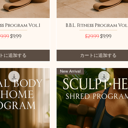
ness Program Vol.1
B.B.L. Fitness Program Vol
常価格
セール価格
通常価格
セール価格
9.99
$9.99
$29.99
$9.99
トに追加する
カートに追加する
New Arrival