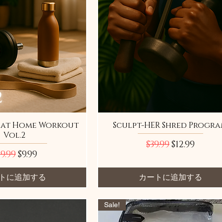
 at Home Workout
Sculpt-HER Shred Progr
Vol.2
通常価格
セール価格
$39.99
$12.99
常価格
セール価格
9.99
$9.99
トに追加する
カートに追加する
Sale!