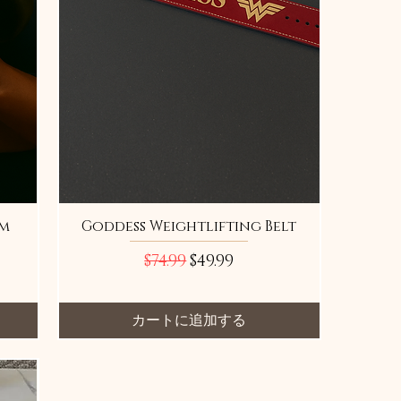
am
Goddess Weightlifting Belt
通常価格
セール価格
$74.99
$49.99
カートに追加する