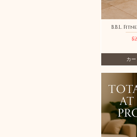
Medium
Small
B.B.L. Fit
通
$2
カー