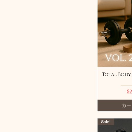
Total Body
通
$2
カー
Sale!