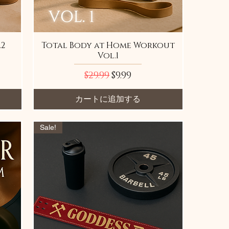
.2
Total Body at Home Workout
Vol.1
通常価格
セール価格
$29.99
$9.99
カートに追加する
Sale!